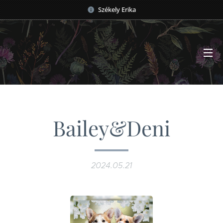
Székely Erika
Bailey&Deni
2024.05.21