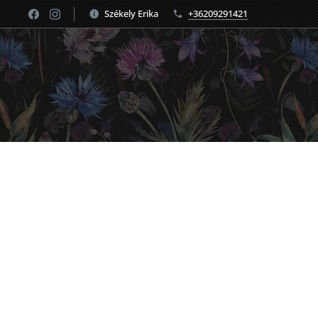
Székely Erika
+36209291421