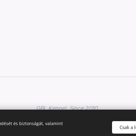
GBL Kennel, Since 2010
dését és biztonságát, valamint
Az oldalt a
Webnode
működteti
Sütik
Csak a 