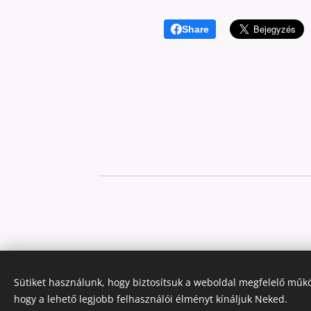
Share
Sütiket használunk, hogy biztosítsuk a weboldal megfelelő műkö
hogy a lehető legjobb felhasználói élményt kínáljuk Neked.