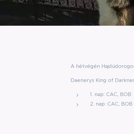
A hétvégén Hajdúdorogon j
Daenerys King of Darkne
1. nap: CAC, BOB
2. nap: CAC, BOB