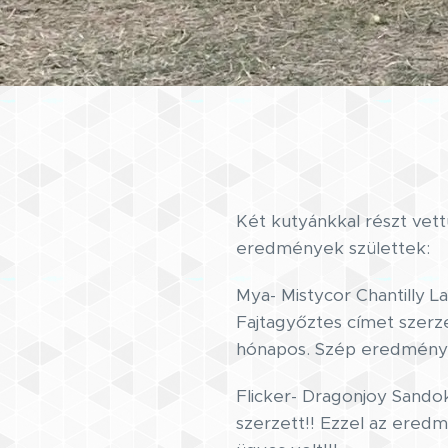
Két kutyánkkal részt vett
eredmények születtek:
Mya- Mistycor Chantilly L
Fajtagyőztes címet szerz
hónapos. Szép eredmény ez
Flicker- Dragonjoy Sando
szerzett!! Ezzel az eredm