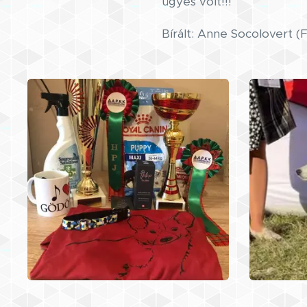
ügyes volt!!!
Bírált: Anne Socolovert (