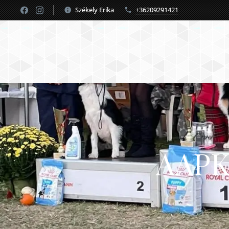
Székely Erika
+36209291421
AAPKK