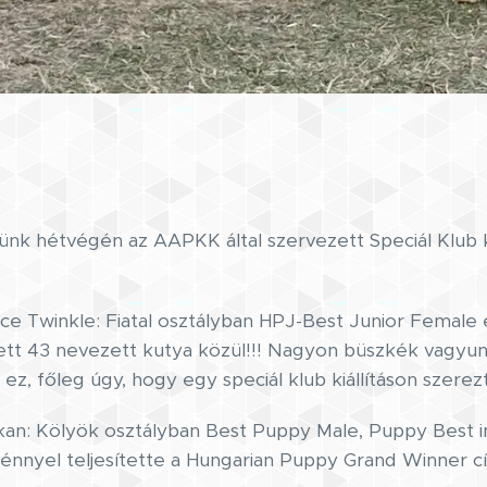
ünk hétvégén az AAPKK által szervezett Speciál Klub k
ace Twinkle: Fiatal osztályban HPJ-Best Junior Female
ett 43 nevezett kutya közül!!! Nagyon büszkék vagyunk
, főleg úgy, hogy egy speciál klub kiállításon szerez
kan: Kölyök osztályban Best Puppy Male, Puppy Best i
énnyel teljesítette a Hungarian Puppy Grand Winner cí