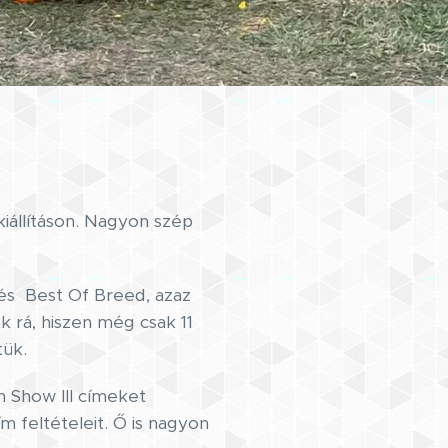
iállításon. Nagyon szép
 és Best Of Breed, azaz
 rá, hiszen még csak 11
tük.
n Show III címeket
m feltételeit. Ő is nagyon